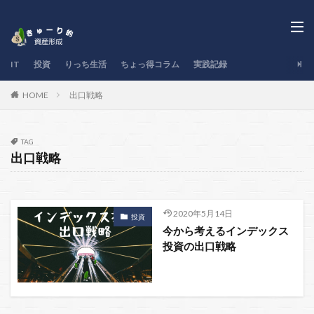
IT
投資
りっち生活
ちょっ得コラム
実践記録
出口戦略
HOME
TAG
出口戦略
2020年5月14日
投資
今から考えるインデックス
投資の出口戦略