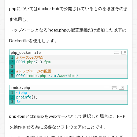
phpについてはdocker hubで公開されているものをほぼそのま
ま流用し、
トップページとなるindex.phpの配置定義だけ追加した以下の
Dockerfileを使用します。
php_dockerfile
1
#ベースOSの指定
2
FROM 
php
:
7.3
-
fpm
3
4
#トップページの配置
5
COPY 
index
.
php
/
var
/
www
/
html
/
index.php
1
<?php
2
phpinfo
(
)
;
3
?>
php-fpmとはnginxをwebサーバとして選択した場合に、PHP
を動作させる為に必要なソフトウェアのことです。