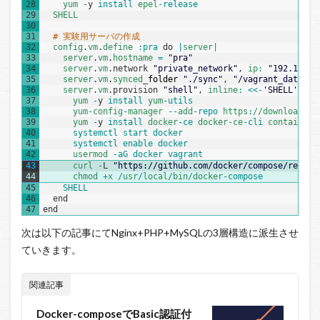
28
yum
-
y
install 
epel
-
release
29
SHELL
30
31
# 実験用サーバの作成  
32
config
.
vm
.
define
:
pra 
do
|
server
|
33
server
.
vm
.
hostname
=
"pra"
34
server
.
vm
.
network
"private_network"
,
ip
:
"192.168.3
35
server
.
vm
.
synced
_
folder
"./sync"
,
"/vagrant_data"
,
t
36
server
.
vm
.
provision
"shell"
,
inline
:
<<
-
'SHELL'
37
yum
-
y
install 
yum
-
utils
38
yum
-
config
-
manager
--
add
-
repo 
https
:
//download.do
39
yum
-
y
install 
docker
-
ce 
docker
-
ce
-
cli 
containerd
40
systemctl 
start 
docker
41
systemctl 
enable 
docker
42
usermod
-
aG 
docker 
vagrant
43
curl
-
L
"https://github.com/docker/compose/releas
44
chmod
+
x
/
usr
/
local
/
bin
/
docker
-
compose
45
SHELL
46
end
47
end
次は以下の記事にてNginx+PHP+MySQLの3層構造に派生させ
ていきます。
関連記事
Docker-composeでBasic認証付