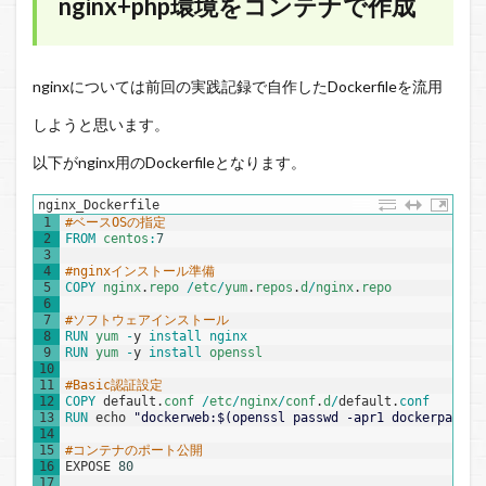
nginx+php環境をコンテナで作成
nginxについては前回の実践記録で自作したDockerfileを流用
しようと思います。
以下がnginx用のDockerfileとなります。
nginx_Dockerfile
1
#ベースOSの指定
2
FROM 
centos
:
7
3
4
#nginxインストール準備
5
COPY 
nginx
.
repo
/
etc
/
yum
.
repos
.
d
/
nginx
.
repo
6
7
#ソフトウェアインストール
8
RUN 
yum
-
y
install 
nginx
9
RUN 
yum
-
y
install 
openssl
10
11
#Basic認証設定
12
COPY 
default
.
conf
/
etc
/
nginx
/
conf
.
d
/
default
.
conf
13
RUN 
echo
"dockerweb:$(openssl passwd -apr1 dockerpasswo
14
15
#コンテナのポート公開
16
EXPOSE
80
17