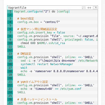
Vagrantfile
1
Vagrant
.
configure
(
"2"
)
do
|
config
|
2
3
# boxの指定
4
config
.
vm
.
box
=
"centos/7"
5
6
# 仮想マシン間公開鍵認証設定
7
config
.
ssh
.
insert_key
=
false
8
config
.
vm
.
provision
"file"
,
source
:
"~/.vagrant.d/ins
9
config
.
vm
.
provision
"shell"
,
privileged
:
false
,
inlin
10
chmod
600
$
HOME
/
.
ssh
/
id_rsa
11
SHELL
12
13
# DNS設定
14
config
.
vm
.
provision
"shell"
,
inline
:
<<
-
'SHELL'
15
sed
-
i
-
e
'/^\[main\]$/a dns=none'
/
etc
/
NetworkMana
16
systemctl 
restart 
NetworkManager
17
wait
18
echo
-
e
'nameserver 8.8.8.8\nnameserver 8.8.4.4'
>>
19
SHELL
20
21
# yumタイムアウト設定
22
config
.
vm
.
provision
"shell"
,
inline
:
<<
-
'SHELL'
23
echo
-
e
'timeout=60'
>>
/
etc
/
yum
.
conf
24
SHELL
25
26
# 共通パッケージインストール
27
config
.
vm
.
provision
"shell"
,
inline
:
<<
-
'SHELL'