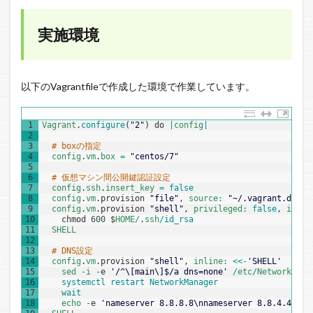
nginx+php
環境をコ
実施環境
ンテナで
作成
以下のVagrantfileで作成した環境で作業しています。
1
Vagrant
.
configure
(
"2"
)
do
|
config
|
2
3
# boxの指定
4
config
.
vm
.
box
=
"centos/7"
5
6
# 仮想マシン間公開鍵認証設定
7
config
.
ssh
.
insert_key
=
false
8
config
.
vm
.
provision
"file"
,
source
:
"~/.vagrant.d/ins
9
config
.
vm
.
provision
"shell"
,
privileged
:
false
,
inlin
10
chmod
600
$
HOME
/
.
ssh
/
id_rsa
11
SHELL
12
13
# DNS設定
14
config
.
vm
.
provision
"shell"
,
inline
:
<<
-
'SHELL'
15
sed
-
i
-
e
'/^\[main\]$/a dns=none'
/
etc
/
NetworkMana
16
systemctl 
restart 
NetworkManager
17
wait
18
echo
-
e
'nameserver 8.8.8.8\nnameserver 8.8.4.4'
>>