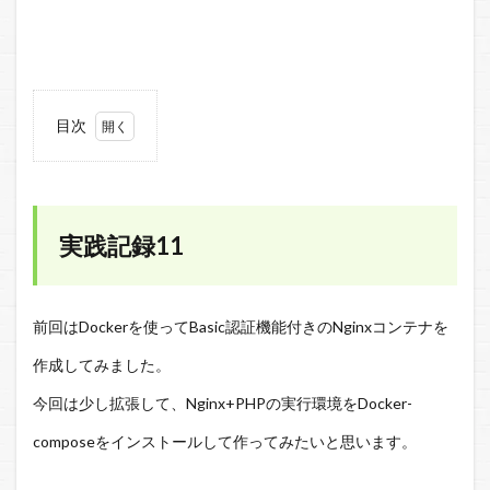
目次
1
実践
記録
11
実践記録11
2
実施
環境
前回はDockerを使ってBasic認証機能付きのNginxコンテナを
3
作成してみました。
Docker-
compose
今回は少し拡張して、Nginx+PHPの実行環境をDocker-
のインス
composeをインストールして作ってみたいと思います。
トール
4