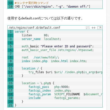
18
#コンテナ実行時コマンド
19
CMD
[
"/usr/sbin/nginx"
,
"-g"
,
"daemon off;"
]
使用するdefault.confについては以下の通りです。
/etc/nginx/conf.d/default.conf
1
server
{
2
listen
80
;
3
server_name  
localhost
;
4
5
auth
_
basic
"Please enter ID and password"
;
6
auth_basic_user_file
/
etc
/
nginx
/
.
htpasswd
;
7
8
root
/
var
/
www
/
html
/
;
9
index 
index
.
php  
index
.
html 
index
.
htm
;
10
11
location
/
{
12
try
_
files
$
uri
$
uri
/
/
index
.
php
$
is_args
$
args
;
13
}
14
15
location
~
\
.
php
$
{
16
fastcgi_pass   
php
:
9000
;
17
fastcgi_index  
index
.
php
;
18
fastcgi_param  
SCRIPT
_
FILENAME
$
document_root
$
19
include        
fastcgi_params
;
20
}
21
}