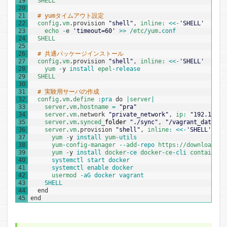
19
SHELL
20
21
# yumタイムアウト設定
22
config
.
vm
.
provision
"shell"
,
inline
:
<<
-
'SHELL'
23
echo
-
e
'timeout=60'
>>
/
etc
/
yum
.
conf
24
SHELL
25
26
# 共通パッケージインストール
27
config
.
vm
.
provision
"shell"
,
inline
:
<<
-
'SHELL'
28
yum
-
y
install 
epel
-
release
29
SHELL
30
31
# 実験用サーバの作成  
32
config
.
vm
.
define
:
pra 
do
|
server
|
33
server
.
vm
.
hostname
=
"pra"
34
server
.
vm
.
network
"private_network"
,
ip
:
"192.168.3
35
server
.
vm
.
synced
_
folder
"./sync"
,
"/vagrant_data"
,
t
36
server
.
vm
.
provision
"shell"
,
inline
:
<<
-
'SHELL'
37
yum
-
y
install 
yum
-
utils
38
yum
-
config
-
manager
--
add
-
repo 
https
:
//download.do
39
yum
-
y
install 
docker
-
ce 
docker
-
ce
-
cli 
containerd
40
systemctl 
start 
docker
41
systemctl 
enable 
docker
42
usermod
-
aG 
docker 
vagrant
43
SHELL
44
end
45
end