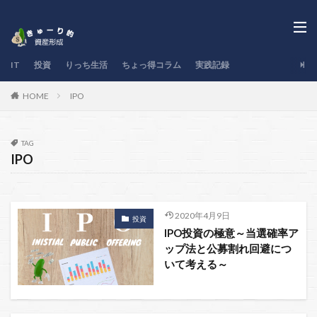
IT
投資
りっち生活
ちょっ得コラム
実践記録
IPO
HOME
TAG
IPO
2020年4月9日
投資
IPO投資の極意～当選確率ア
ップ法と公募割れ回避につ
いて考える～