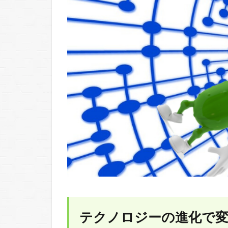
ド・
AIの
共通
点
2.2
デー
タの
活用
2.3
Amazon
のデー
タ戦略
2.4
Amazon
が家電
テクノロジーの進化で
会社を
潰す