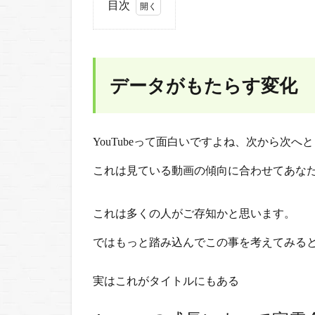
目次
1
デ
ー
タ
データがもたらす変化
が
も
た
YouTubeって面白いですよね、次から次
ら
す
これは見ている動画の傾向に合わせてあな
変
化
これは多くの人がご存知かと思います。
2
テ
ではもっと踏み込んでこの事を考えてみる
ク
ノ
実はこれがタイトルにもある
ロ
ジ