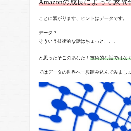
Amazonの成長によって家
ー
の
ことに繋がります、
進
ヒントはデータです。
化
で
データ？
変
そういう技術的な話はちょっと、、、
わ
る
と思ったそこのあなた！
技術的な話ではな
私
た
ではデータの世界へ一歩踏み込んでみまし
ち
の
生
活
2.1
5G・
クラ
ウ