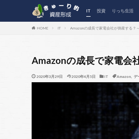
IT
投資
りっち生活
IT
Amazonの成長で家電会社が倒産する
HOME
Amazonの成長で家電
2020年3月29日
2020年4月5日
IT
Amazon
,
デ