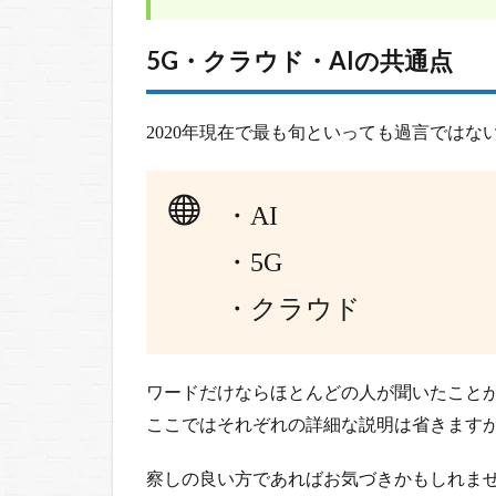
3
5G・クラウド・AIの共通点
参
考
文
2020年現在で最も旬といっても過言ではな
献
4
・AI
テ
ク
・5G
ノ
ロ
・クラウド
ジ
ー
の
ワードだけならほとんどの人が聞いたこと
進
ここではそれぞれの詳細な説明は省きます
展
に
察しの良い方であればお気づきかもしれま
つ