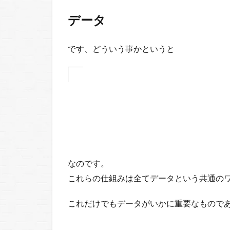
い
データ
て
考
え
です、
どういう事かというと
る
4.1
注意
書き
なのです。
これらの仕組みは全てデータという共通の
これだけでもデータがいかに重要なもので