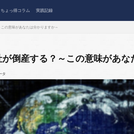
ちょっ得コラム
実践記録
？～この意味があなたは分かりますか～
会社が倒産する？～この意味があ
ータ