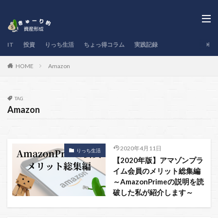
IT
投資
りっち生活
ちょっ得コラム
実践記録
Amazon
HOME
TAG
Amazon
2020年4月11日
りっち生活
【2020年版】アマゾンプラ
イム会員のメリット総集編
～AmazonPrimeの説明を読
破した私が紹介します～