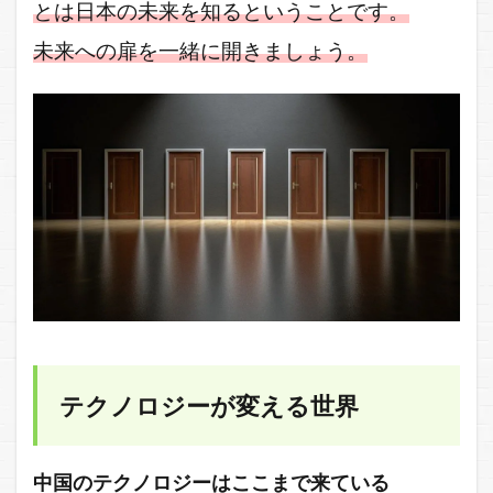
ーは
とは日本の未来を知るということです。
なぜ
未来への扉を一緒に開きましょう。
発展
す
る？
2.2.1
トライ
&エラ
ーの精
神
2.2.2
プライ
バシー
概念
3
テクノロジーが変える世界
参考
文献
4
中国のテクノロジーはここまで来ている
終わ