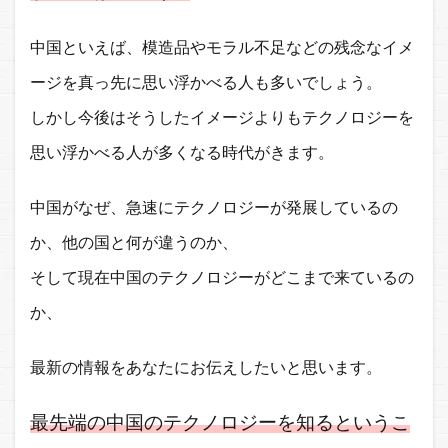
ロジ
ーは
ここ
中国といえば、模造品やモラル不足などの残念なイメ
まで
ージを真っ先に思い浮かべる人も多いでしょう。
来て
いる
しかし今後はそうしたイメージよりもテクノロジーを
2.1.1
思い浮かべる人が多くなる時代がきます。
顔認証
の最先
中国がなぜ、急速にテクノロジーが発展しているの
端
か、他の国と何が違うのか、
2.1.2
ニュー
そして現在中国のテクノロジーがどこまで来ているの
リテー
ル
か、
2.2
最新の情報をあなたにお伝えしたいと思います。
中国
のテ
クノ
最先端の中国のテクノロジーを知るというこ
ロジ