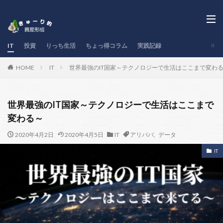
IT
投資
りっち生活
ちょっ得コラム
実践記録
IT
世界最強のIT国家～テクノロジーで生活はここまで変わ
HOME
世界最強のIT国家～テクノロジーで生活はここまで
変わる～
2020年4月2日
2020年4月5日
IT
アリババ
,
データ
IT