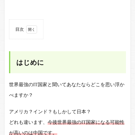
目次
1
はじ
めに
はじめに
2
テク
ノロ
ジー
世界最強のIT国家と聞いてあなたならどこを思い浮か
が変
える
べますか？
世界
2.1
アメリカ？インド？もしかして日本？
中国
どれも違います、
今後世界最強のIT国家になる可能性
のテ
クノ
が高いのは中国です。